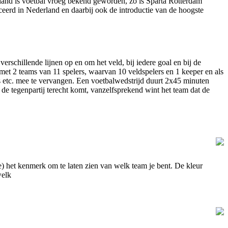
and is voetbal vroeg bekend geworden, zo is Sparta Rotterdam
uceerd in Nederland en daarbij ook de introductie van de hoogste
rschillende lijnen op en om het veld, bij iedere goal en bij de
met 2 teams van 11 spelers, waarvan 10 veldspelers en 1 keeper en als
es etc. mee te vervangen. Een voetbalwedstrijd duurt 2x45 minuten
n de tegenpartij terecht komt, vanzelfsprekend wint het team dat de
e) het kenmerk om te laten zien van welk team je bent. De kleur
welk