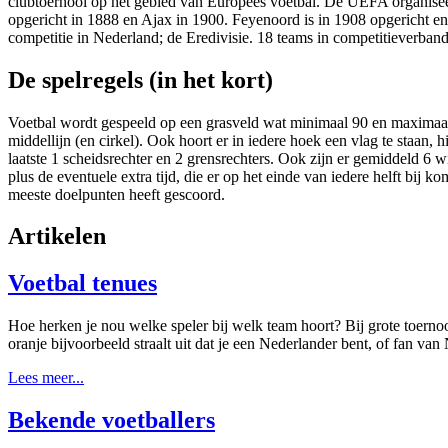
clubtoernooi op het gebied van Europees voetbal. De UEFA organisee
opgericht in 1888 en Ajax in 1900. Feyenoord is in 1908 opgericht en 
competitie in Nederland; de Eredivisie. 18 teams in competitieverband j
De spelregels (in het kort)
Voetbal wordt gespeeld op een grasveld wat minimaal 90 en maximaal 12
middellijn (en cirkel). Ook hoort er in iedere hoek een vlag te staa
laatste 1 scheidsrechter en 2 grensrechters. Ook zijn er gemiddeld 6 
plus de eventuele extra tijd, die er op het einde van iedere helft bij 
meeste doelpunten heeft gescoord.
Artikelen
Voetbal tenues
Hoe herken je nou welke speler bij welk team hoort? Bij grote toerno
oranje bijvoorbeeld straalt uit dat je een Nederlander bent, of fan 
Lees meer...
Bekende voetballers