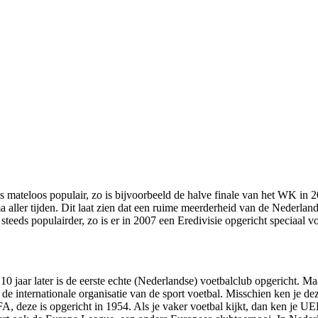
 is mateloos populair, zo is bijvoorbeeld de halve finale van het WK i
a aller tijden. Dit laat zien dat een ruime meerderheid van de Nederlan
eeds populairder, zo is er in 2007 een Eredivisie opgericht speciaal
0 jaar later is de eerste echte (Nederlandse) voetbalclub opgericht. M
is de internationale organisatie van de sport voetbal. Misschien ken j
A, deze is opgericht in 1954. Als je vaker voetbal kijkt, dan ken je U