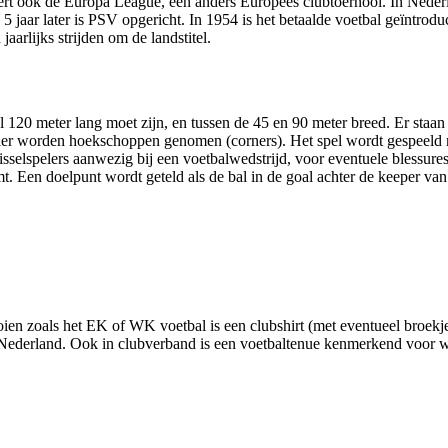
rt ook de Europa League, een anders Europees clubtoernooi. In Nederl
5 jaar later is PSV opgericht. In 1954 is het betaalde voetbal geïntrod
aarlijks strijden om de landstitel.
0 meter lang moet zijn, en tussen de 45 en 90 meter breed. Er staan ve
n, hier worden hoekschoppen genomen (corners). Het spel wordt gespeeld 
wisselspelers aanwezig bij een voetbalwedstrijd, voor eventuele blessur
komt. Een doelpunt wordt geteld als de bal in de goal achter de keeper va
oien zoals het EK of WK voetbal is een clubshirt (met eventueel broekj
van Nederland. Ook in clubverband is een voetbaltenue kenmerkend voor 