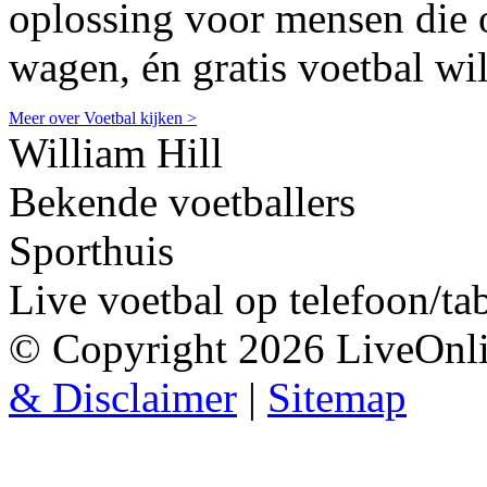
oplossing voor mensen die 
wagen, én gratis voetbal wil
Meer over Voetbal kijken >
William Hill
Bekende voetballers
Sporthuis
Live voetbal op telefoon/tab
© Copyright 2026 LiveOnli
& Disclaimer
|
Sitemap