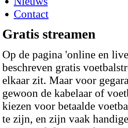
Nieuws
Contact
Gratis streamen
Op de pagina 'online en liv
beschreven gratis voetbalst
elkaar zit. Maar voor gegara
gewoon de kabelaar of voetb
kiezen voor betaalde voetba
te zijn, en zijn vaak handig