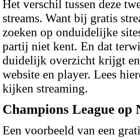
Het verschil tussen deze twe
streams. Want bij gratis str
zoeken op onduidelijke site
partij niet kent. En dat terwi
duidelijk overzicht krijgt
website en player. Lees hie
kijken streaming.
Champions League op 
Een voorbeeld van een gratis 