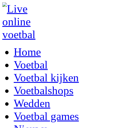
Home
Voetbal
Voetbal kijken
Voetbalshops
Wedden
Voetbal games