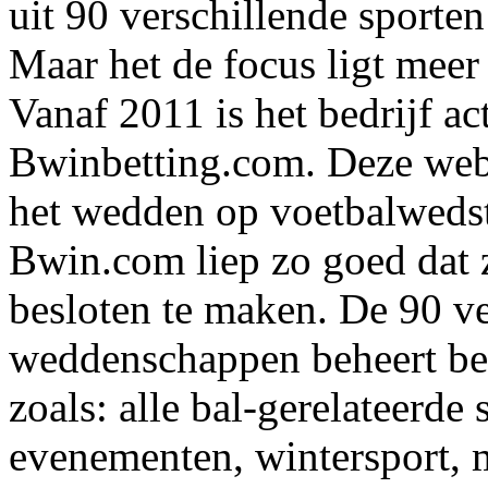
uit 90 verschillende sport
Maar het de focus ligt mee
Vanaf 2011 is het bedrijf ac
Bwinbetting.com. Deze webs
het wedden op voetbalwedstr
Bwin.com liep zo goed dat z
besloten te maken. De 90 v
weddenschappen beheert be
zoals: alle bal-gerelateerde
evenementen, wintersport, 