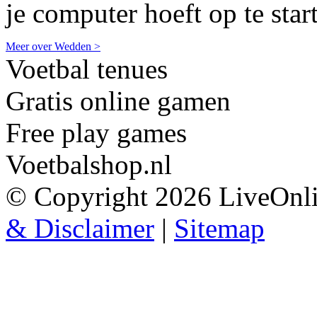
je computer hoeft op te star
Meer over Wedden >
Voetbal tenues
Gratis online gamen
Free play games
Voetbalshop.nl
© Copyright 2026 LiveOnli
& Disclaimer
|
Sitemap