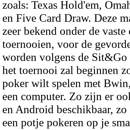
zoals: Texas Hold'em, Omah
en Five Card Draw. Deze ma
zeer bekend onder de vaste 
toernooien, voor de gevorde
worden volgens de Sit&Go r
het toernooi zal beginnen zo
poker wilt spelen met Bwin, 
een computer. Zo zijn er o
en Android beschikbaar, zo k
een potje pokeren op je sma