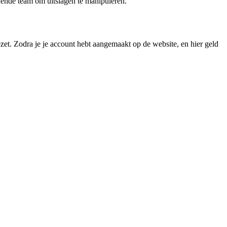
nende team om uitslagen te manipuleren.
zet. Zodra je je account hebt aangemaakt op de website, en hier geld